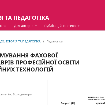
ІЯ ТА ПЕДАГОГІКА
хіви
Для авторів
Публікаційна етика
ДІЇ: ІСТОРІЯ ТА ПЕДАГОГІКА
/
Педагогіка
РМУВАННЯ ФАХОВОЇ
ВРІВ ПРОФЕСІЙНОЇ ОСВІТИ
НИХ ТЕХНОЛОГІЙ
ситет ім. Володимира