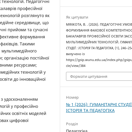
 технологій. Педагогічні
алаврів професійної
ехнологій розглянуто як
Як цитувати
медійне середовище, що
МЯХКОТА, В. . (2026). ПЕДАГОГІЧНІ УМО
ічні прийоми та сучасні
ФОРМУВАННЯ ФАХОВОЇ КОМПЕТЕНТНОС
 ефективне формування
БАКАЛАВРІВ ПРОФЕСІЙНОЇ ОСВІТИ ЗА
МУЛЬТИМЕДІЙНИХ ТЕХНОЛОГІЙ.
ГУМАНІ
 фахівців. Такими
СТУДІЇ : ІСТОРІЯ ТА ПЕДАГОГІКА
, (1), 246–25
 мультимедійного
вилучено із
и; організацію постійної
https://gsip.wunu.edu.ua/index.php/gsipu
ивними ресурсами;
cle/view/384
медійних технологій у
Формати цитування
освіти до інноваційної
Номер
 з удосконаленням
№ 1 (2026): ГУМАНІТАРНІ СТУДІЇ
огій у професійно
ІСТОРІЯ ТА ПЕДАГОГІКА
ійних освітніх моделей
мовах цифрової
Розділ
Педагогіка