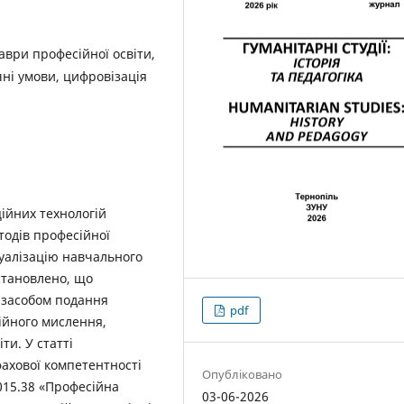
аври професійної освіти,
чні умови, цифровізація
ійних технологій
тодів професійної
зуалізацію навчального
становлено, що
 засобом подання
pdf
ійного мислення,
ти. У статті
ахової компетентності
Опубліковано
 015.38 «Професійна
03-06-2026