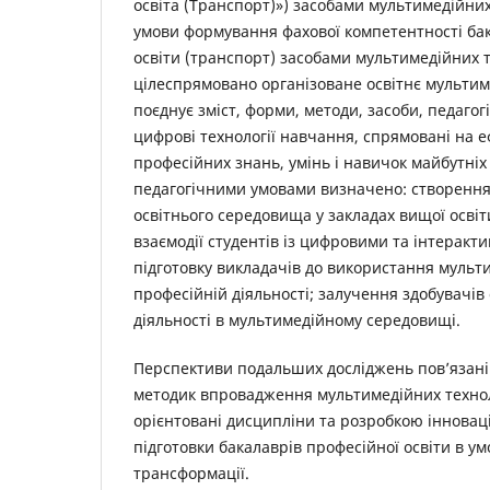
освіта (Транспорт)») засобами мультимедійних
умови формування фахової компетентності бак
освіти (транспорт) засобами мультимедійних т
цілеспрямовано організоване освітнє мульти
поєднує зміст, форми, методи, засоби, педагог
цифрові технології навчання, спрямовані на
професійних знань, умінь і навичок майбутніх
педагогічними умовами визначено: створення
освітнього середовища у закладах вищої освіт
взаємодії студентів із цифровими та інтеракт
підготовку викладачів до використання мульти
професійній діяльності; залучення здобувачів 
діяльності в мультимедійному середовищі.
Перспективи подальших досліджень пов’язані
методик впровадження мультимедійних технол
орієнтовані дисципліни та розробкою інновац
підготовки бакалаврів професійної освіти в у
трансформації.