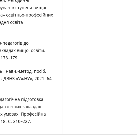
ня: методичні
бувачів ступеня вищої
та» освітньо-професійних
едня освіта
-педагогів до
акладах вищої освіти.
. 173–179.
 : навч.-метод. посіб.
 : ДВНЗ «УжНУ», 2021. 64
дагогічна підготовка
дагогічних закладах
их умовах. Професійна
 18. С. 210–227.