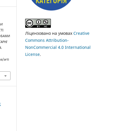
ВИ
ТІ
Ліцензовано на умовах
Creative
СОБАМИ
Commons Attribution-
ТАРНІ
NonCommercial 4.0 International
4.
License
.
a/arti
: