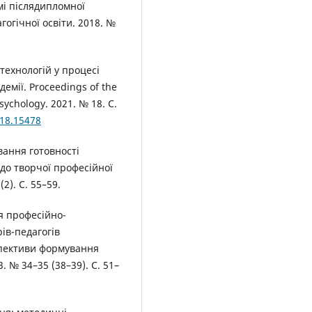
мі післядипломної
огічної освіти. 2018. №
технологій у процесі
емії. Proceedings of the
Psychology. 2021. № 18. С.
.18.15478
вання готовності
 до творчої професійної
2). С. 55–59.
я професійно-
ів-педагогів
пективи формування
. № 34–35 (38–39). С. 51–