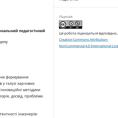
Ліцензія
ональний педагогічний
Ця робота ліцензується відповідно
Creative Commons Attribution-
орту
NonCommercial 4.0 International Lic
ення формування
в у галузі харчових
а інноваційні методики
еорія, досвід, проблеми.
тентності інженерів-