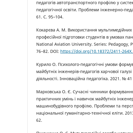
педагогів автотранспортного профілю у систе
педагогічної освіти. Проблеми інженерно-педаг
61. С. 95–104.
Кокарєва А. М. Використання мультимедійних 
професійної підготовки студентів в умовах панд
National Aviation University. Series: Pedagogy, 
76–82. DOI:
https://doi.org/10.18372/2411-264X
Курило О. Психолого-педагогічні умови форму
майбутніх інженерів-педагогів харчової галузі
діяльності. Інноваційна педагогіка. 2021. № 41 (
Марковська О. Є. Сучасні чинники формуванн
практичних умінь і навичок майбутніх інженер
машинобудівного профілю. Проблеми та перс
національної гуманітарно-технічної еліти. 2013
62.