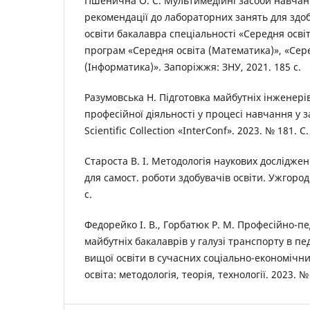
Пшенична О. С. Мультимедійні засоби навчан
рекомендації до лабораторних занять для здо
освіти бакалавра спеціальності «Середня осві
програм «Середня освіта (Математика)», «Сер
(Інформатика)». Запоріжжя: ЗНУ, 2021. 185 с.
Разумовська Н. Підготовка майбутніх інженерів
професійної діяльності у процесі навчання у з
Scientific Collection «InterConf». 2023. № 181. С
Староста В. І. Методологія наукових досліджень
для самост. роботи здобувачів освіти. Ужгород
с.
Федорейко І. В., Горбатюк Р. М. Професійно-пе
майбутніх бакалаврів у галузі транспорту в пе
вищої освіти в сучасних соціально-економічн
освіта: методологія, теорія, технології. 2023. №