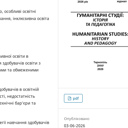
ю, особливі освітні
чання, інклюзивна освіта
ивної освіти в
 здобувачів освіти з
бами та обмеженими
обувачів в освітній
ті, недостатність
pdf
ехнічні бар’єри та
Опубліковано
гії навчання здобувачів
03-06-2026