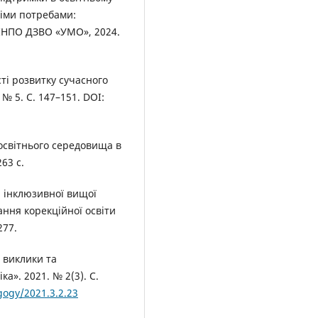
німи потребами:
БІНПО ДЗВО «УМО», 2024.
ті розвитку сучасного
 № 5. С. 147–151. DOI:
освітнього середовища в
63 с.
я інклюзивної вищої
ання корекційної освіти
277.
: виклики та
ка». 2021. № 2(3). С.
gogy/2021.3.2.23