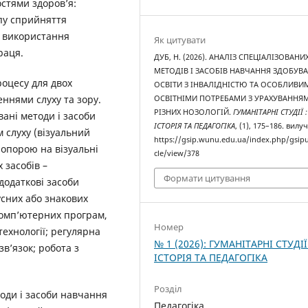
стями здоров’я:
пу сприйняття
; використання
Як цитувати
раця.
ДУБ, Н. (2026). АНАЛІЗ СПЕЦІАЛІЗОВАНИ
МЕТОДІВ І ЗАСОБІВ НАВЧАННЯ ЗДОБУВА
роцесу для двох
ОСВІТИ З ІНВАЛІДНІСТЮ ТА ОСОБЛИВИ
еннями слуху та зору.
ОСВІТНІМИ ПОТРЕБАМИ З УРАХУВАННЯ
РІЗНИХ НОЗОЛОГІЙ.
ГУМАНІТАРНІ СТУДІЇ :
ані методи і засоби
ІСТОРІЯ ТА ПЕДАГОГІКА
, (1), 175–186. вилу
 слуху (візуальний
https://gsip.wunu.edu.ua/index.php/gsipu
 опорою на візуальні
cle/view/378
 засобів –
Формати цитування
додаткові засоби
усних або знакових
комп’ютерних програм,
Номер
ехнології; регулярна
№ 1 (2026): ГУМАНІТАРНІ СТУДІЇ
в’язок; робота з
ІСТОРІЯ ТА ПЕДАГОГІКА
Розділ
оди і засоби навчання
Педагогіка