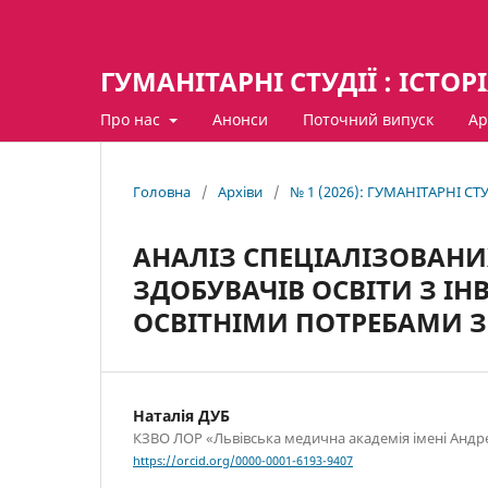
ГУМАНІТАРНІ СТУДІЇ : ІСТОР
Про нас
Анонси
Поточний випуск
Ар
Головна
/
Архіви
/
№ 1 (2026): ГУМАНІТАРНІ СТУ
АНАЛІЗ СПЕЦІАЛІЗОВАНИ
ЗДОБУВАЧІВ ОСВІТИ З І
ОСВІТНІМИ ПОТРЕБАМИ З
Наталія ДУБ
КЗВО ЛОР «Львівська медична академія імені Анд
https://orcid.org/0000-0001-6193-9407