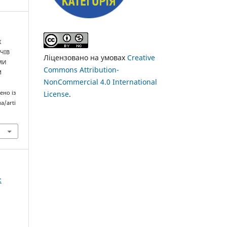
Х
ЧІВ
Ліцензовано на умовах
Creative
МИ
Commons Attribution-
М
NonCommercial 4.0 International
License
.
чено із
a/arti
: