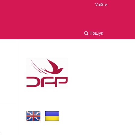
Увійти
Пошук
Й