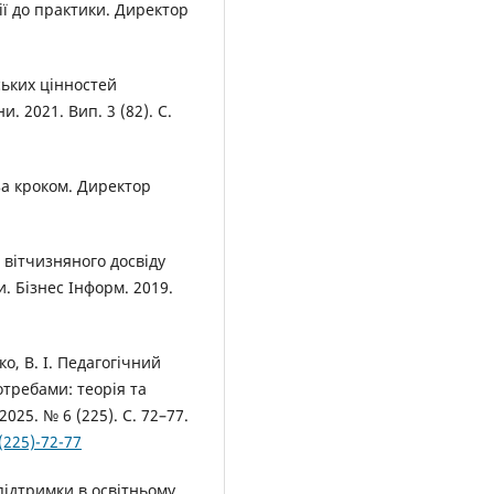
ії до практики. Директор
ських цінностей
. 2021. Вип. 3 (82). С.
 за кроком. Директор
 вітчизняного досвіду
и. Бізнес Інформ. 2019.
ко, В. І. Педагогічний
отребами: теорія та
2025. № 6 (225). С. 72–77.
(225)-72-77
підтримки в освітньому