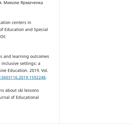
ім. Миколи Ярмаченка
cation centers in
 of Education and Special
DOI:
nces and learning outcomes
inclusive settings: a
sive Education. 2019. Vol.
/13603116.2019.1592248
.
ons about ski lessons
urnal of Educational