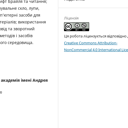
рифт Брайля та читання;
увальне скло, лупи,
мп’ютерні засоби для
Ліцензія
теріалів; використання
овід та зворотний
етодів і засобів
Ця робота ліцензується відповідно
ього середовища.
Creative Commons Attribution-
NonCommercial 4.0 International Lic
академія імені Андрея
т