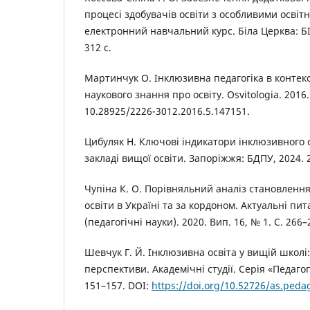
процесі здобувачів освіти з особливими освіт
електронний навчальний курс. Біла Церква: 
312 с.
Мартинчук О. Інклюзивна педагогіка в контекс
наукового знання про освіту. Osvitologia. 2016.
10.28925/2226-3012.2016.5.147151.
Цибуляк Н. Ключові індикатори інклюзивного 
закладі вищої освіти. Запоріжжя: БДПУ, 2024. 2
Чупіна К. О. Порівняльний аналіз становленн
освіти в Україні та за кордоном. Актуальні пит
(педагогічні науки). 2020. Вип. 16, № 1. С. 266–
Шевчук Г. Й. Інклюзивна освіта у вищій школі
перспективи. Академічні студії. Серія «Педагогі
151–157. DOI:
https://doi.org/10.52726/as.peda