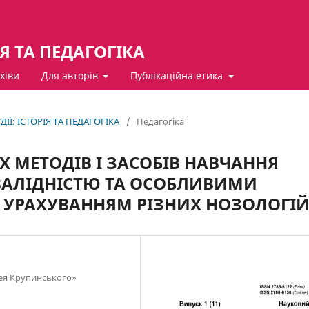
ІЯ ТА ПЕДАГОГІКА
хіви
Для авторів
Публікаційна етика
ДІЇ: ІСТОРІЯ ТА ПЕДАГОГІКА
/
Педагогіка
Х МЕТОДІВ І ЗАСОБІВ НАВЧАННЯ
НВАЛІДНІСТЮ ТА ОСОБЛИВИМИ
 УРАХУВАННЯМ РІЗНИХ НОЗОЛОГІ
рея Крупинського»