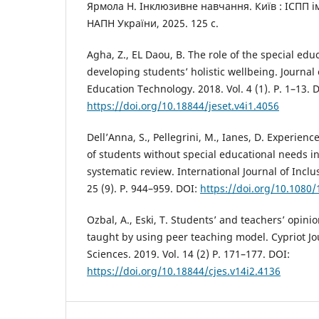
Ярмола Н. Інклюзивне навчання. Київ : ІСПП 
НАПН України, 2025. 125 с.
Agha, Z., EL Daou, B. The role of the special edu
developing students’ holistic wellbeing. Journal
Education Technology. 2018. Vol. 4 (1). P. 1–13. 
https://doi.org/10.18844/jeset.v4i1.4056
Dell’Anna, S., Pellegrini, M., Ianes, D. Experie
of students without special educational needs in 
systematic review. International Journal of Inclu
25 (9). P. 944–959. DOI:
https://doi.org/10.1080
Ozbal, A., Eski, T. Students’ and teachers’ opini
taught by using peer teaching model. Cypriot Jo
Sciences. 2019. Vol. 14 (2) P. 171–177. DOI:
https://doi.org/10.18844/cjes.v14i2.4136