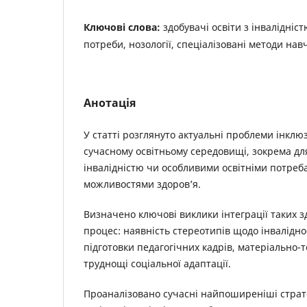
Ключові слова:
здобувачі освіти з інвалідніст
потреби, нозології, спеціалізовані методи нав
Анотація
У статті розглянуто актуальні проблеми інклюз
сучасному освітньому середовищі, зокрема для
інвалідністю чи особливими освітніми потре
можливостями здоров’я.
Визначено ключові виклики інтеграції таких зд
процес: наявність стереотипів щодо інваліднос
підготовки педагогічних кадрів, матеріально-т
труднощі соціальної адаптації.
Проаналізовано сучасні найпоширеніші страте