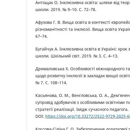
Антощак О. Інклюзивна освіта: шляхи від теор
школи. 2019. № 9–10. С. 72–78.
Афузова Г. В. Вища освіта в контексті європей
різноманітності та інклюзії. Вища освіта України
67–74.
Бугайчук А. Інклюзивна освіта в Україні: крок
школи. Шкільний світ. 2019. № 3. С. 4–13.
Дрималовська Х. Особливості міжнародного та
щодо розвитку інклюзії в закладах вищої освіт
№ 7. С. 108–114.
Касьянова, О. М., Венгловська, О. А., Дем’янен
супровід здобувачів з особливими освітніми п
стратегії реалізації. Імідж сучасного педагога. 
DOI:
https://doi.org/10.33272/2522-9729-2025-6
Коссова-Сіліна Г. О. Забезпечення додаткової 