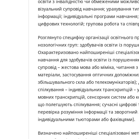
освіти з інвалідністю чи обмеженими можливо
візуальний супровід навчання; урахування ти
інформації; індивідуальні програми навчання
цифрових технологій; групова робота та співп
Розглянуто специфіку організації освітнього п
нозологічних груп: здобувачів освіти із поруш
Охарактеризовано найпоширеніші спеціалізов
навчання для здобувачів освіти із порушенням
супровід – жестова мова або міміка, читання з
матеріали, застосування оптичних допоміжних
збільшувального скла або телекомунікаторів); 
спілкування – індивідуальних транскрипцій – 
мовних транскрипцій, сенсорних систем або 
що полегшують спілкування; сучасні цифрові т
перевірка розуміння інформації та зворотний з
індивідуальними тьюторами або фахівцями).
Визначено найпоширеніші спеціалізовані мет