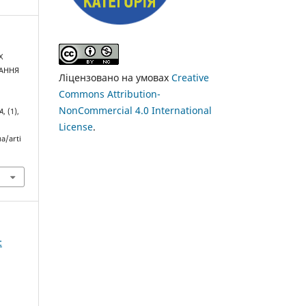
Х
ТАННЯ
Ліцензовано на умовах
Creative
Commons Attribution-
NonCommercial 4.0 International
А
, (1),
License
.
a/arti
: