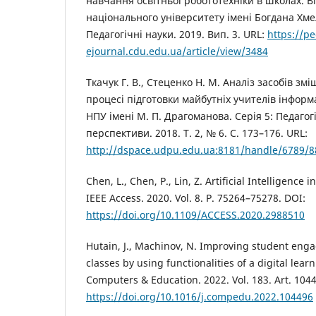
навчання освітньої робототехніки в школах. В
національного університету імені Богдана Хме
Педагогічні науки. 2019. Вип. 3. URL:
https://pe
ejournal.cdu.edu.ua/article/view/3484
Ткачук Г. В., Стеценко Н. М. Аналіз засобів зм
процесі підготовки майбутніх учителів інфор
НПУ імені М. П. Драгоманова. Серія 5: Педагогі
перспективи. 2018. Т. 2, № 6. С. 173–176. URL:
http://dspace.udpu.edu.ua:8181/handle/6789/8
Chen, L., Chen, P., Lin, Z. Artificial Intelligence 
IEEE Access. 2020. Vol. 8. P. 75264–75278. DOI:
https://doi.org/10.1109/ACCESS.2020.2988510
Hutain, J., Machinov, N. Improving student eng
classes by using functionalities of a digital lea
Computers & Education. 2022. Vol. 183. Art. 104
https://doi.org/10.1016/j.compedu.2022.104496