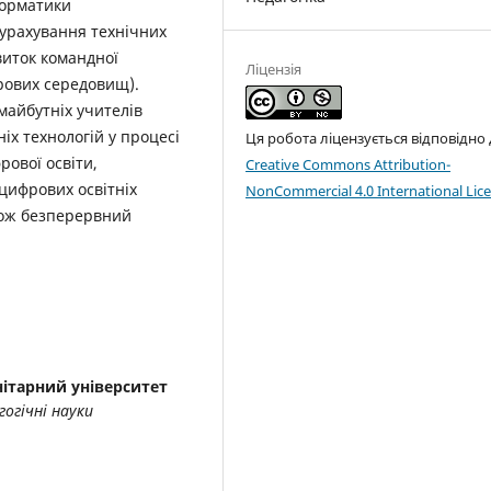
форматики
 урахування технічних
виток командної
Ліцензія
рових середовищ).
майбутніх учителів
іх технологій у процесі
Ця робота ліцензується відповідно
рової освіти,
Creative Commons Attribution-
цифрових освітніх
NonCommercial 4.0 International Lic
акож безперервний
ітарний університет
гогічні науки