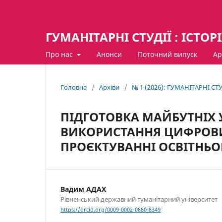
ГУМАНІТАРНІ СТУДІЇ : ІСТОР
Про нас
Анонси
Поточний випуск
Ар
Головна
/
Архіви
/
№ 1 (2026): ГУМАНІТАРНІ СТУ
ПІДГОТОВКА МАЙБУТНІХ 
ВИКОРИСТАННЯ ЦИФРОВИХ
ПРОЄКТУВАННІ ОСВІТНЬО
Вадим АДАХ
Рівненський державний гуманітарний університет
https://orcid.org/0009-0002-0880-8349