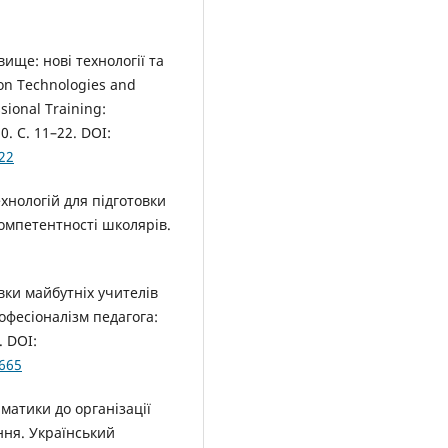
ище: нові технології та
on Technologies and
sional Training:
0. С. 11–22. DOI:
22
хнологій для підготовки
омпетентності школярів.
вки майбутніх учителів
офесіоналізм педагога:
. DOI:
2665
матики до організації
ння. Український