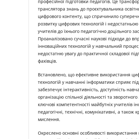
професійної підготовки педагогів. Це трансфо
транслятора знань до проєктувальника освітн
цифрового контенту, що спричинило суперечн
розвитку цифрових технологій і недостатньою
учителів до їхнього педагогічно доцільного за
Проаналізовано сучасні наукові підходи до в
інноваційних технологій у навчальний процес
недостатню увагу до практичної складової під
фахівців.
Встановлено, що ефективне використання циф
технологій у навчанні інформатики сприяє під
забезпечує інтерактивність, доступність навч
організацію спільної діяльності та зворотного
ключові компетентності майбутніх учителів ін
педагогічні, технічні, комунікативні, а також 
мислення.
Окреслено основні особливості використання 