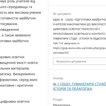
рмує роль учителя від
ього середовища та
ість між високим рівнем
Як цитувати
 готовністю майбутніх
АДАХ, В. . (2026). ПІДГОТОВКА МАЙБУТНІ
стосування.
УЧИТЕЛІВ ІНФОРМАТИКИ ДО ВИКОРИС
провадження
ЦИФРОВИХ ОСВІТНІХ ТЕХНОЛОГІЙ У
ПРОЄКТУВАННІ ОСВІТНЬОГО КОНТЕНТУ.
, а також виявлено
ГУМАНІТАРНІ СТУДІЇ : ІСТОРІЯ ТА ПЕДАГОГІК
готовки майбутніх
104–114. вилучено із
https://gsip.wunu.edu.ua/index.php/gsipu
cle/view/372
рових освітніх
Формати цитування
вищенню якості освіти,
альних матеріалів,
 зв’язку. Виокремлено
Номер
форматики, серед яких:
№ 1 (2026): ГУМАНІТАРНІ СТУДІЇ
креативне і критичне
ІСТОРІЯ ТА ПЕДАГОГІКА
Розділ
цифрових освітніх
Педагогіка