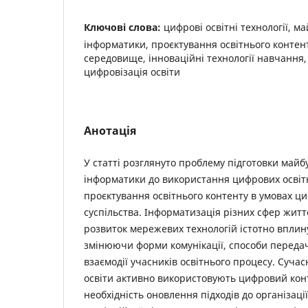
Ключові слова:
цифрові освітні технології, м
інформатики, проєктування освітнього контен
середовище, інноваційні технології навчання,
цифровізація освіти
Анотація
У статті розглянуто проблему підготовки майбу
інформатики до використання цифрових освітн
проєктування освітнього контенту в умовах ц
суспільства. Інформатизація різних сфер житт
розвиток мережевих технологій істотно вплину
змінюючи форми комунікації, способи передач
взаємодії учасників освітнього процесу. Сучас
освіти активно використовують цифровий кон
необхідність оновлення підходів до організаці