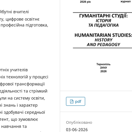
айбутні вчителі
ту, цифрове освітнє
 професійна підготовка,
тніх учителів
іх технологій у процесі
ифрової трансформації
єдіяльності та стрімкий
ли на систему освіти,
pdf
і знань і характер
ні здобувачі середньої
тент, що зумовлює
Опубліковано
ї навчання та
03-06-2026