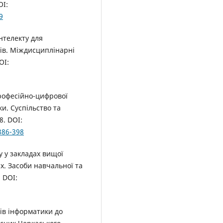
OI:
9
нтелекту для
тів. Міждисциплінарні
OI:
професійно-цифрової
и. Суспільство та
8. DOI:
386-398
у у закладах вищої
х. Засоби навчальної та
. DOI:
лів інформатики до