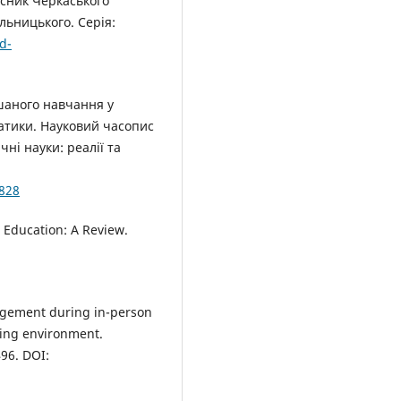
існик Черкаського
льницького. Серія:
d-
ішаного навчання у
матики. Науковий часопис
чні науки: реалії та
828
in Education: A Review.
agement during in-person
rning environment.
496. DOI: