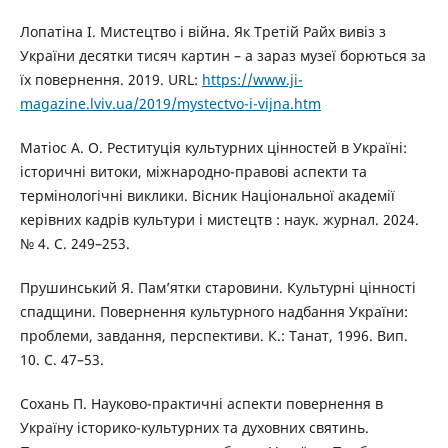
Лопатіна І. Мистецтво і війна. Як Третій Райх вивіз з
України десятки тисяч картин – а зараз музеї борються за
їх повернення. 2019. URL:
https://www.ji-
magazine.lviv.ua/2019/mystectvo-i-vijna.htm
Матіос А. О. Реституція культурних цінностей в Україні:
історичні витоки, міжнародно-правові аспекти та
термінологічні виклики. Вісник Національної академії
керівних кадрів культури і мистецтв : наук. журнал. 2024.
№ 4. С. 249–253.
Прушинський Я. Пам’ятки старовини. Культурні цінності
спадщини. Повернення культурного надбання України:
проблеми, завдання, перспективи. К.: Танат, 1996. Вип.
10. С. 47–53.
Сохань П. Науково-практичні аспекти повернення в
Україну історико-культурних та духовних святинь.