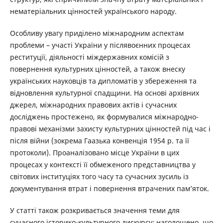
нематеріальних цінностей українського народу.
Особливу увагу приділено міжнародним аспектам
проблеми – участі України у післявоєнних процесах
реституції, діяльності міждержавних комісій з
повернення культурних цінностей, а також внеску
українських науковців та дипломатів у збереження та
відновлення культурної спадщини. На основі архівних
джерел, міжнародних правових актів і сучасних
досліджень простежено, як формувалися міжнародно-
правові механізми захисту культурних цінностей під час і
після війни (зокрема Гаазька конвенція 1954 р. та її
протоколи). Проаналізовано місце України в цих
процесах у контексті її обмеженого представництва у
світових інституціях того часу та сучасних зусиль із
документування втрат і повернення втрачених пам’яток.
У статті також розкривається значення теми для
сучасного історико-культурного дискурсу: наголошено, що