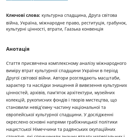
Ключові слова:
культурна спадщина, Друга світова
війна, Україна, міжнародне право, реституція, грабунок,
культурні цінності, втрати, Гаазька конвенція
Анотація
Стаття присвячена комплексному аналізу міжнародного
виміру втрат культурної спадщини України в період
Другої світової війни. Автори розглядають масштаби,
характер та наслідки знищення й вивезення культурних
цінностей, архівів, пам’яток архітектури, музейних
колекцій, рукописних фондів і творів мистецтва, що
становили невід’ємну частину національної та
європейської культурної спадщини. У дослідженні
окреслено основні напрями грабіжницької політики
нацистської Німеччини та радянських окупаційних
структур, які спричинили значну втрату матеріальних і