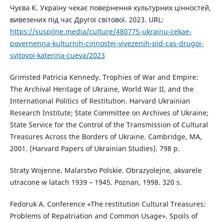
Чуєва К. Україну чекає повернення культурних цінностей,
вивезених під час Другої світової. 2023. URL:
https://suspilne.media/culture/480775-ukrainu-cekae-
povernenna-kulturnih-cinnostej-vivezenih-pid-cas-drugoi-
svitovoi-katerina-cueva/2023
Grimsted Patricia Kennedy. Trophies of War and Empire:
The Archival Heritage of Ukraine, World War II, and the
International Politics of Restitution. Harvard Ukrainian
Research Institute; State Committee on Archives of Ukraine;
State Service for the Control of the Transmission of Cultural
Treasures Across the Borders of Ukraine. Cambridge, MA,
2001. (Harvard Papers of Ukrainian Studies). 798 p.
Straty Wojenne. Malarstvo Polskie. Obrazyolejne, akvarele
utracone w latach 1939 – 1945. Poznan, 1998. 320 s.
Fedoruk A. Conference «The restitution Cultural Treasures:
Problems of Repatriation and Common Usage». Spoils of