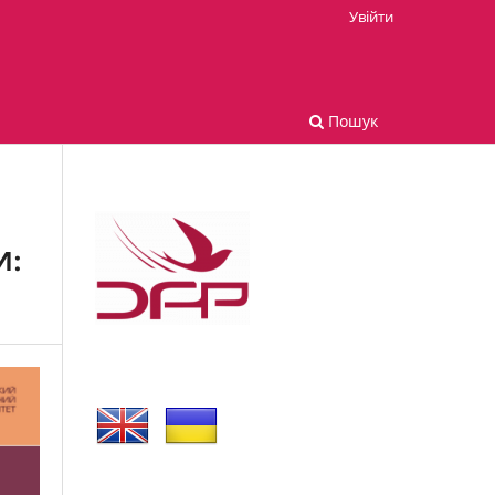
Увійти
Пошук
И: