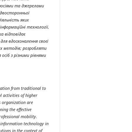
 носіями та джерелами
 двосторонньої
діяльність яких
інформаційні технології,
ка відповідає
для вдосконалення своєї
их методів; розробляти
осіб з різними рівнями
ation from traditional to
 activities of higher
s organization are
ing the effective
professional mobility.
 information technology in
utions in the context of