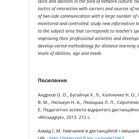
skills and abilities in the field of network culture; 
tactics of interaction with carriers and sources of 
of two-side communication with a large number of u
monitored and controlled; study new information te
to the subject area that corresponds to teacher’s spe
improving their professional activities and develop
develop varied methodology for distance learning of
levels of abilities, age and needs
Посилання
Андрєєв О. О., Бугайчук К. Л., Каліненко Н. О.,
В. М., Люлькун Н. А., Ляхоцька Л. Л., Сиротенко
Є. Педагогічні аспекти відкритого дистанційно
«Міськдрук», 2013. 212 с.
Ахмад І. М. Навчання в дистанційній і змішані
UPL :
http://interconf.fl.kpi.ua/node/1067
.