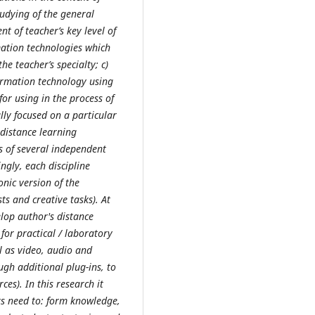
tudying of the general
t of teacher’s key level of
mation technologies which
he teacher’s specialty; c)
ormation technology using
for using in the process of
lly focused on a particular
 distance learning
s of several independent
ngly, each discipline
onic version of the
sts and creative tasks). At
elop author's distance
 for practical / laboratory
l as video, audio and
gh additional plug-ins, to
es). In this research it
rs need to: form knowledge,