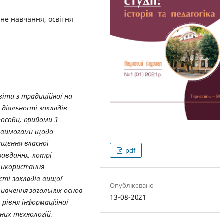
йне навчання, освітня
віти з традиційної на
діяльності закладів
особи, прийоми її
и вимогами щодо
ищення власної
pdf
завдання, котрі
 використання
сті закладів вищої
Опубліковано
 вивчення загальних основ
13-08-2021
 рівня інформаційної
йних технологій,