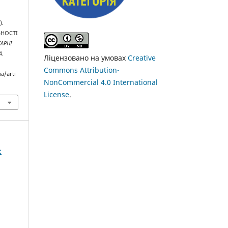
).
ЬНОСТІ
ТАРНІ
4.
Ліцензовано на умовах
Creative
Commons Attribution-
a/arti
NonCommercial 4.0 International
License
.
: