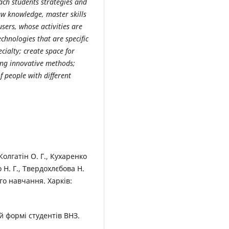
teach students strategies and
new knowledge, master skills
sers, whose activities are
chnologies that are specific
cialty; create space for
ing innovative methods;
 people with different
 Колгатін О. Г., Кухаренко
 Н. Г., Твердохлєбова Н.
го навчання. Харків:
й формі студентів ВНЗ.