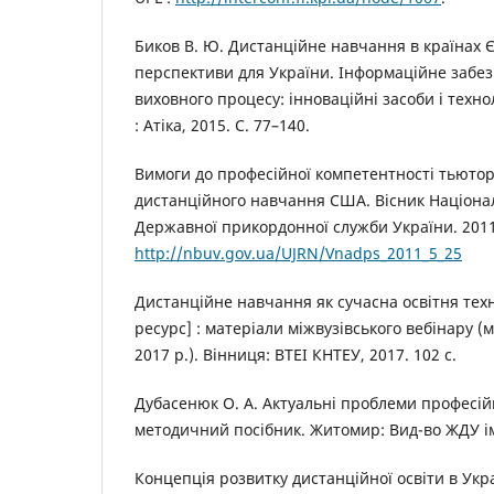
Биков В. Ю. Дистанційне навчання в країнах 
перспективи для України. Інформаційне забе
виховного процесу: інноваційні засоби і техноло
: Атіка, 2015. С. 77–140.
Вимоги до професійної компетентності тьюторі
дистанційного навчання США. Вісник Націонал
Державної прикордонної служби України. 2011.
http://nbuv.gov.ua/UJRN/Vnadps_2011_5_25
Дистанційне навчання як сучасна освітня тех
ресурс] : матеріали міжвузівського вебінару (
2017 р.). Вінниця: ВТЕІ КНТЕУ, 2017. 102 с.
Дубасенюк О. А. Актуальні проблеми професійн
методичний посібник. Житомир: Вид-во ЖДУ ім.
Концепція розвитку дистанційної освіти в Укр