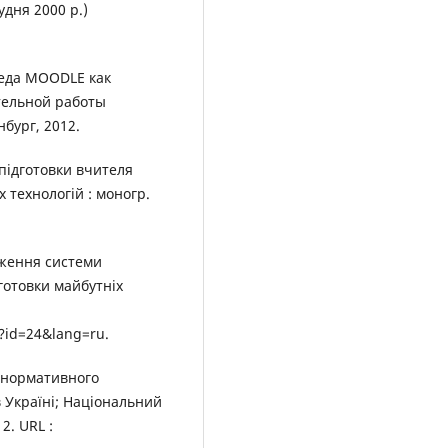
дня 2000 р.)
реда MOODLE как
тельной работы
нбург, 2012.
 підготовки вчителя
 технологій : моногр.
дження системи
готовки майбутніх
?id=24&lang=ru.
ь нормативного
 Україні; Національний
2. URL :