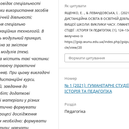
повідає спеціальності
Як цитувати
ики використання засобів
ЯЩЕНКО, Е. ., & ЛЕВАНДОВСЬКА, І. . (2021
ічній діяльності;
ДИСТАНЦІЙНА ОСВІТА В ОСВІТНІЙ ДІЯЛ
ня спеціально
ВИЩОЇ ШКОЛИ: ВИКЛИКИ ЧАСУ.
ГУМАНІ
аційних технологій. В
СТУДІЇ : ІСТОРІЯ ТА ПЕДАГОГІКА
, (1), 124–13
вилучено із
ь модульний принцип,
https://gsip.wunu.edu.ua/index.php/gsipu
іна за змістом
cle/view/20
 модулів (тем).
Формати цитування
на містить такі частини:
плюючу (практичні
ня). При цьому викладачі
Номер
истанційні курси,
№ 1 (2021): ГУМАНІТАРНІ СТУДІЇ
, завдання до
ІСТОРІЯ ТА ПЕДАГОГІКА
біт; додаткові
і матеріали у різних
Розділ
матично формувати
Педагогіка
роцесі дослідження
м необхідно: формувати
ьтури; навчати