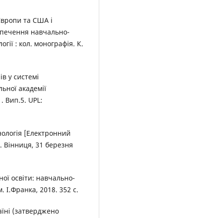
Європи та США і
зпечення навчально-
гії : кол. монографія. К.
в у системі
ьної академії
 Вип.5. UPL:
нологія [Електронний
м. Вінниця, 31 березня
ої освіти: навчально-
 І.Франка, 2018. 352 с.
аїні (затверджено