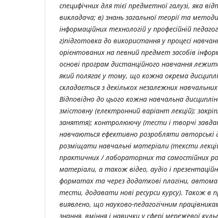
специфічних для тієї предметної галузі, яка від
викладача; в) знань загальної теорії та метод
інформаційних технологій у професійній педагог
г)підготовка до використання у процесі навчан
орієнтованих на певний предмет засобів інформ
основі програм дистанційного навчання лежит
який полягає у тому, що кожна окрема дисципл
складається з декількох незалежних навчальних
Відповідно до цього кожна навчальна дисциплі
змістовну (електронний варіант лекцій); закрі
заняття); контролюючу (тести і творчі завдан
навчаються ефективно розробляти авторські д
розміщати навчальні матеріали (тексти лекцій
практичних / лабораторних та самостійних ро
матеріали, а також відео, аудіо і презентаційн
форматах та через додаткові плагіни, авто
тести, додавати нові ресурси курсу).
Також в п
виявлено, що науково-педагогічним працівника
знання, вміння і навички у сфері мережевої кул