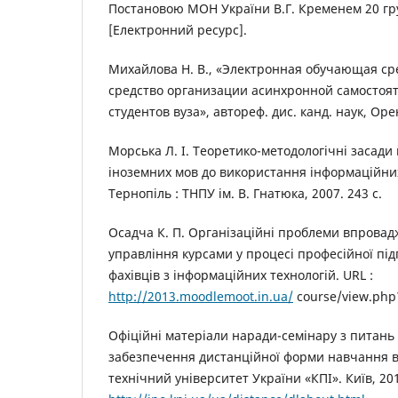
Постановою МОН України В.Г. Кременем 20 гру
[Електронний ресурс].
Михайлова Н. В., «Электронная обучающая с
средство организации асинхронной самостоя
студентов вуза», автореф. дис. канд. наук, Оре
Морська Л. І. Теоретико-методологічні засади
іноземних мов до використання інформаційних
Тернопіль : ТНПУ ім. В. Гнатюка, 2007. 243 с.
Осадча К. П. Організаційні проблеми впрова
управління курсами у процесі професійної під
фахівців з інформаційних технологій. URL :
http://2013.moodlemoot.in.ua/
course/view.php
Офіційні матеріали наради-семінару з питан
забезпечення дистанційної форми навчання в
технічний університет України «КПІ». Київ, 201