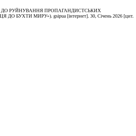
НЯ ДО РУЙНУВАННЯ ПРОПАГАНДИСТСЬКИХ
УХТИ МИРУ»). gsipua [інтернет]. 30, Січень 2026 [цит.