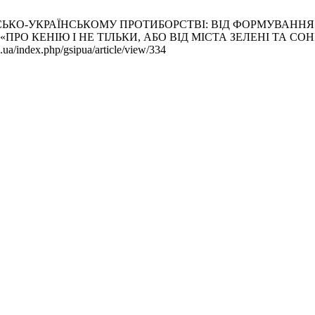
ІЙСЬКО-УКРАЇНСЬКОМУ ПРОТИБОРСТВІ: ВІД ФОРМУВАН
КЕНІЮ І НЕ ТІЛЬКИ, АБО ВІД МІСТА ЗЕЛЕНІ ТА СОНЦЯ ДО Б
ua/index.php/gsipua/article/view/334