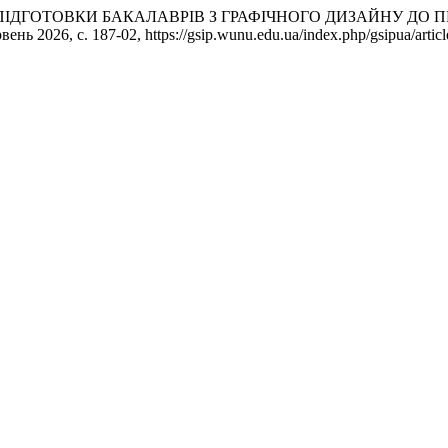
ОСТІ ПІДГОТОВКИ БАКАЛАВРІВ З ГРАФІЧНОГО ДИЗАЙНУ ДО
рвень 2026, с. 187-02, https://gsip.wunu.edu.ua/index.php/gsipua/artic