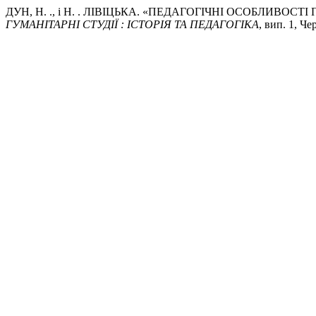
ДУН, Н. ., і Н. . ЛІВІЦЬКА. «ПЕДАГОГІЧНІ ОСОБЛИВ
ГУМАНІТАРНІ СТУДІЇ : ІСТОРІЯ ТА ПЕДАГОГІКА
, вип. 1, Че