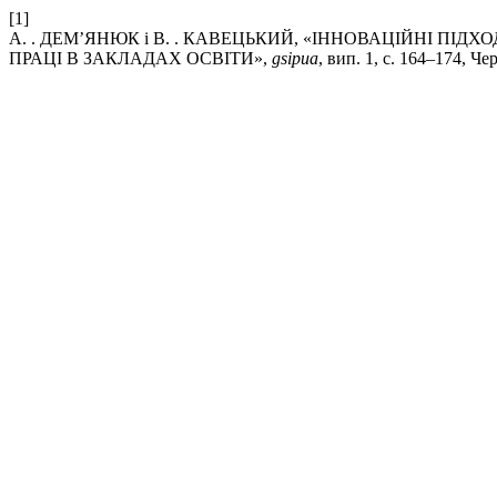
[1]
А. . ДЕМ’ЯНЮК і В. . КАВЕЦЬКИЙ, «ІННОВАЦІЙНІ ПІ
ПРАЦІ В ЗАКЛАДАХ ОСВІТИ»,
gsipua
, вип. 1, с. 164–174, Че