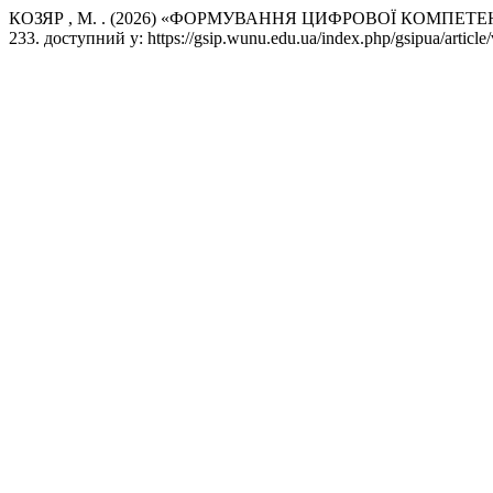
КОЗЯР , М. . (2026) «ФОРМУВАННЯ ЦИФРОВОЇ КОМПЕТ
233. доступний у: https://gsip.wunu.edu.ua/index.php/gsipua/articl