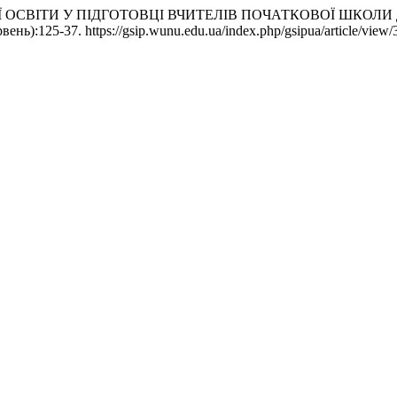
ОВОЇ ОСВІТИ У ПІДГОТОВЦІ ВЧИТЕЛІВ ПОЧАТКОВОЇ ШКОЛ
рвень):125-37. https://gsip.wunu.edu.ua/index.php/gsipua/article/view/