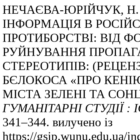
НЕЧАЄВА-ЮРІЙЧУК, Н. .,
ІНФОРМАЦІЯ В РОСІЙ
ПРОТИБОРСТВІ: ВІД 
РУЙНУВАННЯ ПРОПАГ
СТЕРЕОТИПІВ: (РЕЦЕН
БЄЛОКОСА «ПРО КЕНІЮ 
МІСТА ЗЕЛЕНІ ТА СОН
ГУМАНІТАРНІ СТУДІЇ : 
341–344. вилучено із
https://gsip.wunu.edu.ua/in